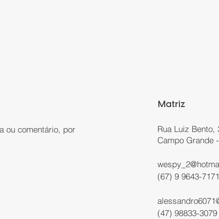
Matriz
Rua Luiz Bento, 
a ou comentário, por
Campo Grande 
:
wespy_2@hotma
(67) 9 9643-717
alessandro6071
(47) 98833-3079