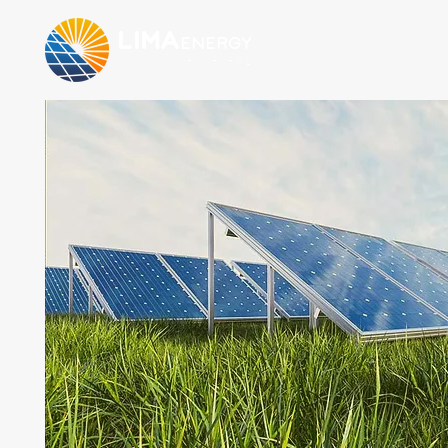
LIMA
energy
solução em energia