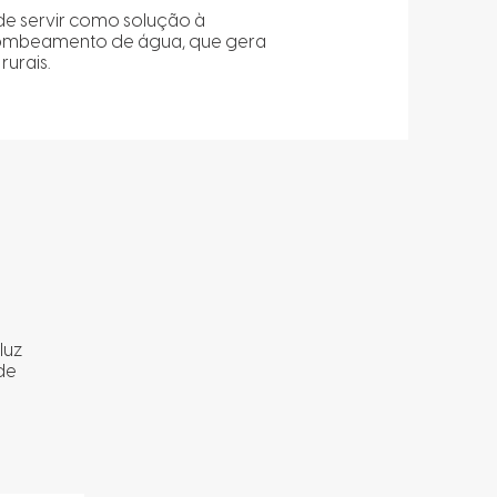
de servir como solução à
 bombeamento de água, que gera
urais.
luz
ode