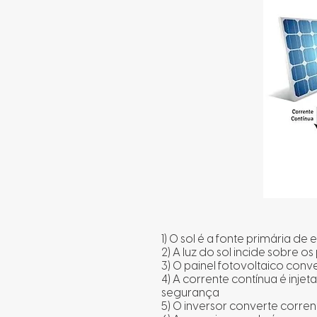
1) O sol é a fonte primária de 
2) A luz do sol incide sobre os
3) O painel fotovoltaico conve
4) A corrente contínua é inje
segurança
5) O inversor converte corre