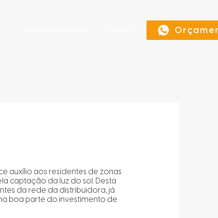
Orçame
a
Sobre a empresa
Contato
ce auxílio aos residentes de zonas
ela captação da luz do sol. Desta
s da rede da distribuidora, já
ma boa parte do investimento de