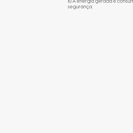
6) A energia gerada é consum
segurança.